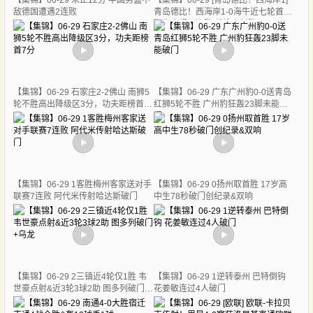
【集锦】06-29 朱正12分 中国男篮不
【集锦】06-29 [青岛德比！西海岸1]
敌德国遭遇2连败
青岛德比！西海岸1-0海牛近七轮首胜
海牛中超三连败 戴维森制胜
【集锦】06-29 石家庄2-2佛山 南狮5
【集锦】06-29 广东广州豹0-0送青岛
轮不胜高出降级区3分，功夫距榜首7
红狮5轮不胜 广州豹狂轰23脚未能破
分
门
【集锦】06-29 1客胜梅州客家送对手
【集锦】06-29 0扬州取首胜 17岁高
联赛7连败 阿代米传射哈达斯破门
中生78秒破门创纪录&双响
【集锦】06-29 2三镇近4轮仅1胜 韦
【集锦】06-29 1逆转泰州 巴特倒钩
世豪点射&近3轮3球2助 图多列破门
花姜敏连过4人破门
+乌龙