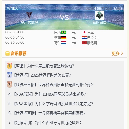
WNBA
2026年06月29日 07:00
VS
金州女武神
纽约自由
vs
06-30 01:00
巴西
日本
vs
06-30 04:30
德国
巴拉圭
vs
06-30 09:00
荷兰
摩洛哥
资讯推荐
更多
1
【库里】为什么库里能改变篮球运动?
2
【世界杯】2026世界杯时差怎么算?
3
【世界杯直播】世界杯直播原声和无延时哪个好?
4
【NBA篮球】为什么NBA国际球员越来越多?
5
【NBA篮球】为什么字母哥的投篮进步决定夺冠?
6
【世界杯直播】世界杯直播平台弹幕哪家强?
7
【足球青训】为什么西班牙青训冠绝欧洲?