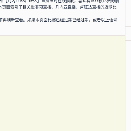
，世非预【几内亚VS卢旺达】直播准时在线播放，喜欢看世非预比赛的朋
在本页面索引了相关世非预直播、几内亚直播、卢旺达直播的近期比
前再刷新查看。如果本页面比赛已经过期已经过期，或者以上信号