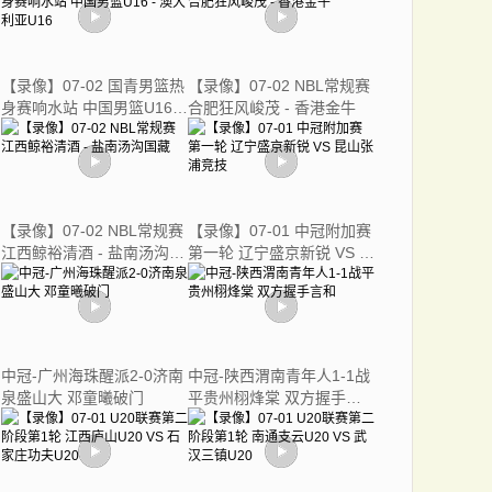
【录像】07-02 国青男篮热
【录像】07-02 NBL常规赛
身赛响水站 中国男篮U16 -
合肥狂风峻茂 - 香港金牛
澳大利亚U16
【录像】07-02 NBL常规赛
【录像】07-01 中冠附加赛
江西鲸裕清酒 - 盐南汤沟国
第一轮 辽宁盛京新锐 VS 昆
藏
山张浦竞技
中冠-广州海珠醒派2-0济南
中冠-陕西渭南青年人1-1战
泉盛山大 邓童曦破门
平贵州栩烽棠 双方握手言
和