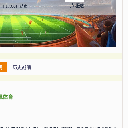
卢旺达
日 17:00
已结束
明
历史战绩
讯体育