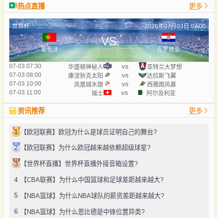
热点直播
更多
世界杯
2026年07月03日 07:00
VS
葡萄牙
克罗地亚
vs
07-03 07:30
华盛顿神秘人
亚特兰大梦想
vs
07-03 08:00
康涅狄克太阳
达拉斯飞翼
vs
07-03 10:00
凤凰城水银
西雅图风暴
vs
07-03 11:00
瑞士
阿尔及利亚
资讯推荐
更多
1
【欧冠联赛】欧冠为什么是球员证明自己的舞台?
2
【欧冠联赛】为什么欧冠越来越依赖超级球星?
3
【世界杯直播】世界杯直播外接音箱设置?
4
【CBA联赛】为什么中国篮球和足球差距越来越大?
5
【NBA篮球】为什么NBA球队的薪资差距越来越大?
6
【NBA篮球】为什么恩比德是中锋位置异类?