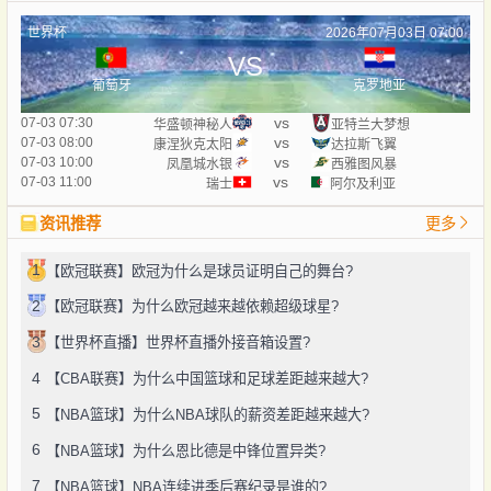
世界杯
2026年07月03日 07:00
VS
葡萄牙
克罗地亚
vs
07-03 07:30
华盛顿神秘人
亚特兰大梦想
vs
07-03 08:00
康涅狄克太阳
达拉斯飞翼
vs
07-03 10:00
凤凰城水银
西雅图风暴
vs
07-03 11:00
瑞士
阿尔及利亚
资讯推荐
更多
1
【欧冠联赛】欧冠为什么是球员证明自己的舞台?
2
【欧冠联赛】为什么欧冠越来越依赖超级球星?
3
【世界杯直播】世界杯直播外接音箱设置?
4
【CBA联赛】为什么中国篮球和足球差距越来越大?
5
【NBA篮球】为什么NBA球队的薪资差距越来越大?
6
【NBA篮球】为什么恩比德是中锋位置异类?
7
【NBA篮球】NBA连续进季后赛纪录是谁的?