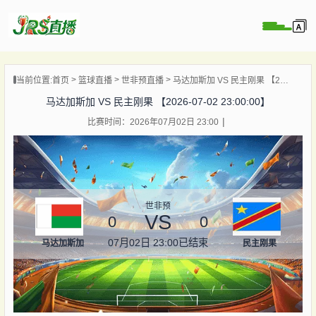
页
当前位置:
首页
篮球直播
世非预直播
马达加斯加 VS 民主刚果 【2026-07-02 23:00:00】
直播
马达加斯加 VS 民主刚果 【2026-07-02 23:00:00】
直播
比赛时间：2026年07月02日 23:00
集锦
录像
资讯
杯直播
世非预
VS
0
0
07月02日 23:00
已结束
马达加斯加
民主刚果