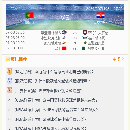
世界杯
2026年07月03日 07:00
VS
葡萄牙
克罗地亚
vs
07-03 07:30
华盛顿神秘人
亚特兰大梦想
vs
07-03 08:00
康涅狄克太阳
达拉斯飞翼
vs
07-03 10:00
凤凰城水银
西雅图风暴
vs
07-03 11:00
瑞士
阿尔及利亚
资讯推荐
更多
1
【欧冠联赛】欧冠为什么是球员证明自己的舞台?
2
【欧冠联赛】为什么欧冠越来越依赖超级球星?
3
【世界杯直播】世界杯直播外接音箱设置?
4
【CBA联赛】为什么中国篮球和足球差距越来越大?
5
【NBA篮球】为什么NBA球队的薪资差距越来越大?
6
【NBA篮球】为什么恩比德是中锋位置异类?
7
【NBA篮球】NBA连续进季后赛纪录是谁的?