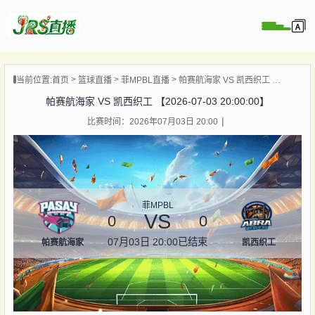
页
当前位置:
首页
篮球直播
菲MPBL直播
帕赛航海家 VS 凯西织工 【2026-07-03 20:00:00】
直播
帕赛航海家 VS 凯西织工 【2026-07-03 20:00:00】
直播
比赛时间：2026年07月03日 20:00
集锦
录像
资讯
杯直播
菲MPBL
VS
0
0
07月03日 20:00
已结束
帕赛航海家
凯西织工