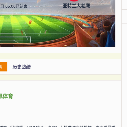
亚特兰大老鹰
日 05:00
已结束
明
历史战绩
讯体育