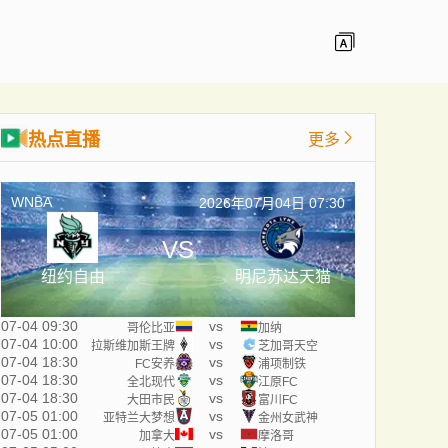
热点直播
更多
WNBA
2026年07月04日 07:30
VS
纽约自由
明尼苏达天猫
07-04 09:30
vs
哥伦比亚
加纳
07-04 10:00
vs
拉斯维加斯王牌
芝加哥天空
07-04 18:30
vs
FC安养
浦项制铁
07-04 18:30
vs
全北现代
江原FC
07-04 18:30
vs
大田市民
富川FC
07-05 01:00
vs
亚特兰大梦想
金州女武神
07-05 01:00
vs
加拿大
摩洛哥