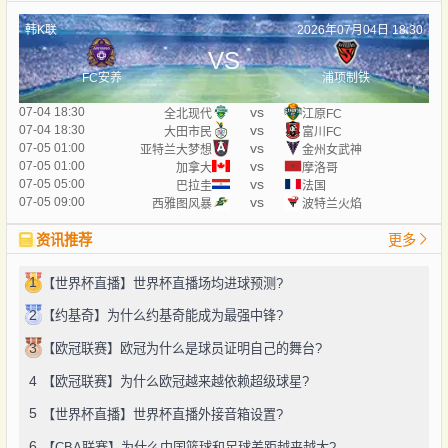
韩K联
2026年07月04日 18:30
VS
FC安养
浦项制铁
vs
07-04 18:30
全北现代
江原FC
vs
07-04 18:30
大田市民
富川FC
vs
07-05 01:00
亚特兰大梦想
金州女武神
vs
07-05 01:00
加拿大
摩洛哥
vs
07-05 05:00
巴拉圭
法国
vs
07-05 09:00
西雅图风暴
波特兰火焰
资讯推荐
更多
1
【世界杯直播】世界杯直播场均进球预测?
2
【约基奇】为什么约基奇能成为最强中锋?
3
【欧冠联赛】欧冠为什么是球员证明自己的舞台?
4
【欧冠联赛】为什么欧冠越来越依赖超级球星?
5
【世界杯直播】世界杯直播外接音箱设置?
6
【CBA联赛】为什么中国篮球和足球差距越来越大?