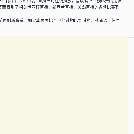
，世亚预【新西兰VS关岛】直播准时在线播放，喜欢看世亚预比赛的朋友
本页面索引了相关世亚预直播、新西兰直播、关岛直播的近期比赛列
前再刷新查看。如果本页面比赛已经过期已经过期，或者以上信号