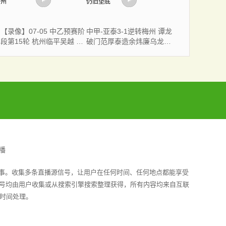
【录像】07-05 中乙预赛阶
中甲-亚泰3-1逆转梅州 谭龙
段第15轮 杭州临平吴越 VS
破门范厚泰造余炜廉乌龙
温州
梅州仍旧垫底
播
赛事。收集多条直播源信号，让用户在任何时间、任何地点都能享受
信号均由用户收集或从搜索引擎搜索整理获得，所有内容均来自互联
时间处理。