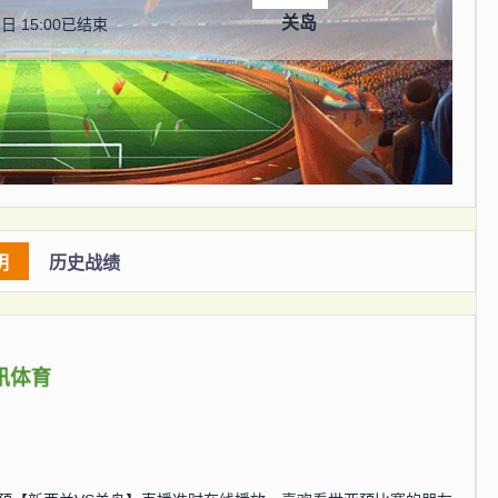
关岛
日 15:00
已结束
明
历史战绩
讯体育