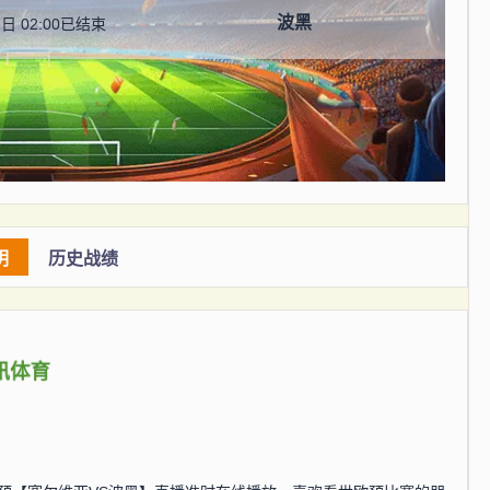
波黑
日 02:00
已结束
明
历史战绩
讯体育