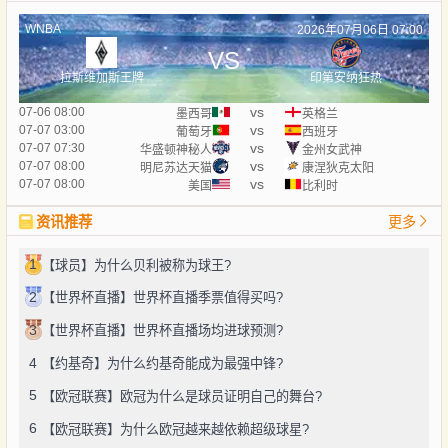
WNBA
2026年07月06日 07:00
VS
拉斯维加斯王牌
印第安纳狂热
vs
07-06 08:00
墨西哥
英格兰
vs
07-07 03:00
葡萄牙
西班牙
vs
07-07 07:30
华盛顿神秘人
金州女武神
vs
07-07 08:00
明尼苏达天猫
康涅狄克太阳
vs
07-07 08:00
美国
比利时
资讯推荐
更多
1
【球员】为什么贝利被称为球王?
2
【世界杯直播】世界杯直播季票值得买吗?
3
【世界杯直播】世界杯直播场均进球预测?
4
【约基奇】为什么约基奇能成为最强中锋?
5
【欧冠联赛】欧冠为什么是球员证明自己的舞台?
6
【欧冠联赛】为什么欧冠越来越依赖超级球星?