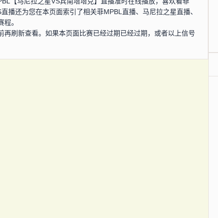
菲MPBL【马尼拉之星VS宾南塔塔克】直播准时在线播放，喜欢看菲
S直播还为您在本页面索引了相关菲MPBL直播、马尼拉之星直播、
赛程。
前再刷新查看。如果本页面比赛已经过期已经过期，或者以上信号