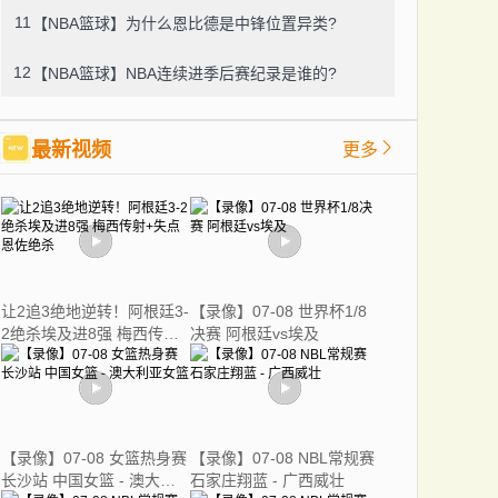
11
【NBA篮球】为什么恩比德是中锋位置异类?
12
【NBA篮球】NBA连续进季后赛纪录是谁的?
最新视频
更多
让2追3绝地逆转！阿根廷3-
【录像】07-08 世界杯1/8
2绝杀埃及进8强 梅西传射
决赛 阿根廷vs埃及
+失点恩佐绝杀
【录像】07-08 女篮热身赛
【录像】07-08 NBL常规赛
长沙站 中国女篮 - 澳大利
石家庄翔蓝 - 广西威壮