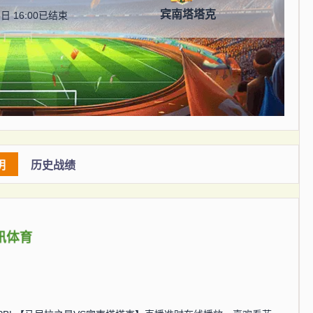
宾南塔塔克
日 16:00
已结束
明
历史战绩
讯体育