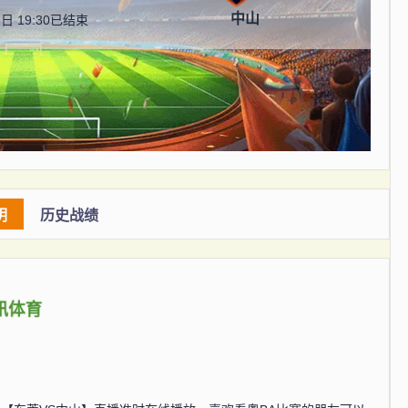
中山
日 19:30
已结束
明
历史战绩
讯体育