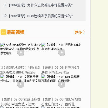
11
【NBA篮球】为什么恩比德是中锋位置异类?
12
【NBA篮球】NBA连续进季后赛纪录是谁的?
最新视频
更多
让2追3绝地逆转！阿根廷3-
【录像】07-08 世界杯1/8
2绝杀埃及进8强 梅西传射
决赛 阿根廷vs埃及
+失点恩佐绝杀
【录像】07-08 女篮热身赛
【录像】07-08 NBL常规赛
长沙站 中国女篮 - 澳大利
石家庄翔蓝 - 广西威壮