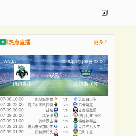
热点直播
更多
WNBA
2026年07月08日 08:00
VS
纽约自由
达拉斯飞翼
07-08 10:00
vs
凤凰城水银
芝加哥天空
07-08 23:00
vs
阿拉木图凯拉特
尼卡斯克
07-09 00:00
vs
兹拉
古泰斯鱼雷
07-09 00:00
vs
科罗拉
伊比利亚1999
07-09 01:00
vs
佩特罗古
埃格纳蒂亚
07-09 01:00
vs
迪尼普罗加切夫
克拉约瓦大学
07-09 01:30
vs
康纳斯码头
巴利卡尼