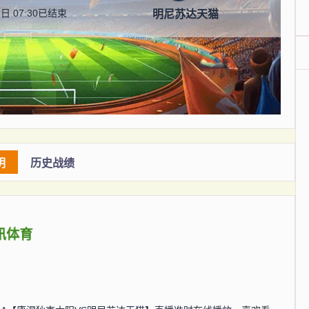
日 07:30
已结束
明尼苏达天猫
明
历史战绩
讯体育