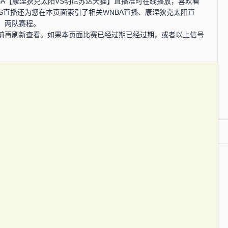
，WNBA【康涅狄克太阳VS明尼苏达天猫】直播准时在线播放，喜欢看
RS直播还为您在本页面索引了相关WNBA直播、康涅狄克太阳直
、两队赛程。
前再刷新查看。如果本页面比赛已经过期已经过期，或者以上信号