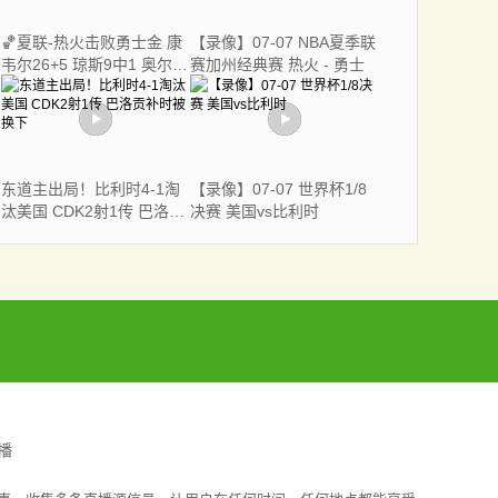
🏀夏联-热火击败勇士金 康
【录像】07-07 NBA夏季联
韦尔26+5 琼斯9中1 奥尔布
赛加州经典赛 热火 - 勇士
里奇21+6
东道主出局！比利时4-1淘
【录像】07-07 世界杯1/8
汰美国 CDK2射1传 巴洛贡
决赛 美国vs比利时
补时被换下
播