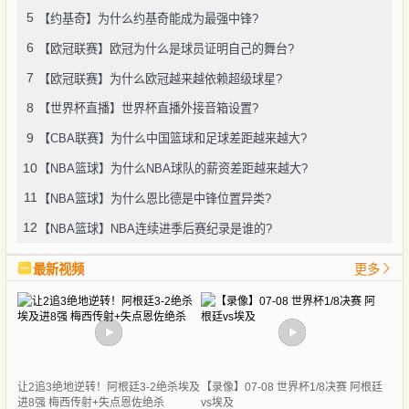
5
【约基奇】为什么约基奇能成为最强中锋?
6
【欧冠联赛】欧冠为什么是球员证明自己的舞台?
7
【欧冠联赛】为什么欧冠越来越依赖超级球星?
8
【世界杯直播】世界杯直播外接音箱设置?
9
【CBA联赛】为什么中国篮球和足球差距越来越大?
10
【NBA篮球】为什么NBA球队的薪资差距越来越大?
11
【NBA篮球】为什么恩比德是中锋位置异类?
12
【NBA篮球】NBA连续进季后赛纪录是谁的?
最新视频
更多
让2追3绝地逆转！阿根廷3-2绝杀埃及
【录像】07-08 世界杯1/8决赛 阿根廷
进8强 梅西传射+失点恩佐绝杀
vs埃及