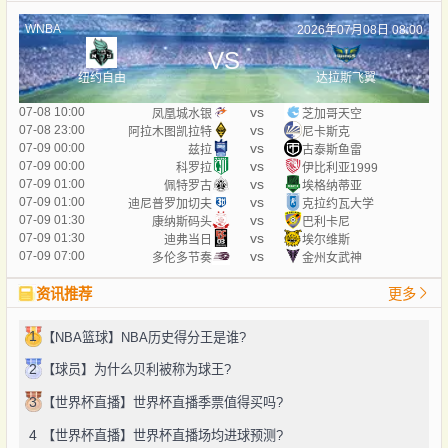
WNBA
2026年07月08日 08:00
VS
纽约自由
达拉斯飞翼
vs
07-08 10:00
凤凰城水银
芝加哥天空
vs
07-08 23:00
阿拉木图凯拉特
尼卡斯克
vs
07-09 00:00
兹拉
古泰斯鱼雷
vs
07-09 00:00
科罗拉
伊比利亚1999
vs
07-09 01:00
佩特罗古
埃格纳蒂亚
vs
07-09 01:00
迪尼普罗加切夫
克拉约瓦大学
vs
07-09 01:30
康纳斯码头
巴利卡尼
vs
07-09 01:30
迪弗当日
埃尔维斯
vs
07-09 07:00
多伦多节奏
金州女武神
资讯推荐
更多
1
【NBA篮球】NBA历史得分王是谁?
2
【球员】为什么贝利被称为球王?
3
【世界杯直播】世界杯直播季票值得买吗?
4
【世界杯直播】世界杯直播场均进球预测?