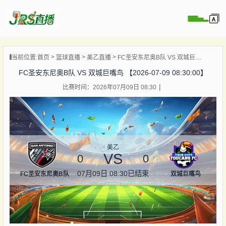
页
当前位置:
首页
篮球直播
美乙直播
FC圣安东尼奥B队 VS 双城巨嘴鸟 【2026-07-09 08:30:00】
直播
FC圣安东尼奥B队 VS 双城巨嘴鸟 【2026-07-09 08:30:00】
直播
比赛时间：2026年07月09日 08:30
集锦
录像
资讯
杯直播
美乙
VS
0
0
07月09日 08:30
已结束
FC圣安东尼奥B队
双城巨嘴鸟