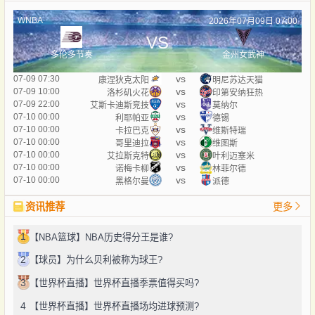
WNBA
2026年07月09日 07:00
VS
多伦多节奏
金州女武神
vs
07-09 07:30
康涅狄克太阳
明尼苏达天猫
vs
07-09 10:00
洛杉矶火花
印第安纳狂热
vs
07-09 22:00
艾斯卡迪斯竞技
莫纳尔
vs
07-10 00:00
利耶帕亚
德锡
vs
07-10 00:00
卡拉巴克
维斯特瑞
vs
07-10 00:00
哥里迪拉
维图斯
vs
07-10 00:00
艾拉斯克特
叶利迈塞米
vs
07-10 00:00
诺梅卡柳
林菲尔德
vs
07-10 00:00
黑格尔曼
派德
资讯推荐
更多
1
【NBA篮球】NBA历史得分王是谁?
2
【球员】为什么贝利被称为球王?
3
【世界杯直播】世界杯直播季票值得买吗?
4
【世界杯直播】世界杯直播场均进球预测?