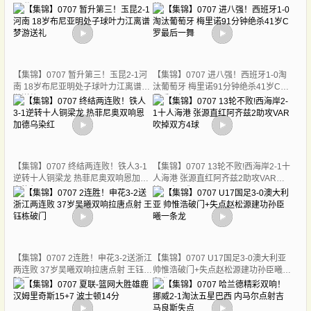
27分
休18+7
【集锦】0707 暂升第三！玉昆2-1河
【集锦】0707 进八强！西班牙1-0淘
南 18岁布尼亚明处子球叶力江离谱梦
汰葡萄牙 梅里诺91分钟绝杀41岁C罗
游送礼
最后一舞
【集锦】0707 终结两连败！铁人3-1
【集锦】0707 13轮不败!西海岸2-1十
逆转十人铜梁龙 热菲尼奥双响恩加德
人海港 张源直红阿齐兹2助攻VAR吹
乌染红
掉双方4球
【集锦】0707 2连胜！申花3-2送浙江
【集锦】0707 U17国足3-0澳大利亚
两连败 37岁吴曦双响拉唐点射 王钰栋
帅惟浩破门+失点赵松源建功孙臣曦一
破门
条龙