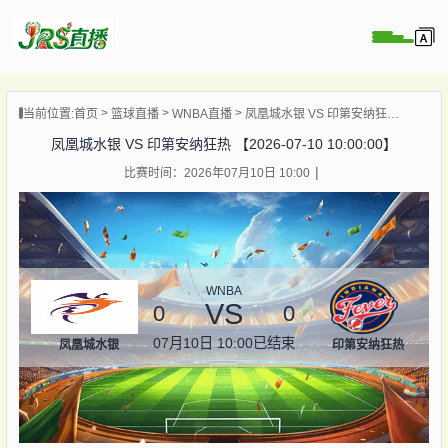
页
当前位置:
首页
篮球直播
WNBA直播
凤凰城水银 VS 印第安纳狂热 【2026-07-10 10:00:00】
直播
凤凰城水银 VS 印第安纳狂热 【2026-07-10 10:00:00】
直播
比赛时间：2026年07月10日 10:00
集锦
录像
资讯
杯直播
WNBA
VS
0
0
07月10日 10:00
已结束
凤凰城水银
印第安纳狂热