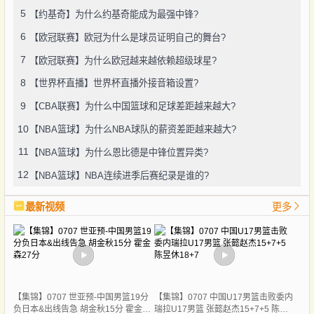
5
【约基奇】为什么约基奇能成为最强中锋?
6
【欧冠联赛】欧冠为什么是球员证明自己的舞台?
7
【欧冠联赛】为什么欧冠越来越依赖超级球星?
8
【世界杯直播】世界杯直播外接音箱设置?
9
【CBA联赛】为什么中国篮球和足球差距越来越大?
10
【NBA篮球】为什么NBA球队的薪资差距越来越大?
11
【NBA篮球】为什么恩比德是中锋位置异类?
12
【NBA篮球】NBA连续进季后赛纪录是谁的?
最新视频
更多
【集锦】0707 世亚预-中国男篮19分
【集锦】0707 中国U17男篮击败委内
负日本&出线告急 胡金秋15分 霍金森
瑞拉U17男篮 张懿赵杰15+7+5 陈昱