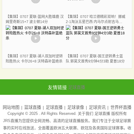
【集锦】0707 夏联-篮网大胜雄鹿 汉
【集锦】0707 哈兰德精彩双响！挪威
姆里奇斯15+7 波士顿14分
2-1淘汰五星巴西 内马尔点射吉马良
斯失点
【集锦】0707 夏联-湖人双加时逆转
【集锦】0707 夏联-国王逆转勇士蓝
险胜热火 卡尔26+8 沃特森补篮绝杀
队 郭昊文首秀9分钟4分3助 夏普18分
友情链接
足球直播
网站地图
篮球直播
足球直播
足球录像
足球资讯
世界杯直播
Copyright © 2025 . All Rights Reserved. 关于我们
足球直播
版权所有
JRS直播为您提供全网流畅、高清的足球直播服务。我们专注于全球足球赛
事的实时在线放送，全面覆盖欧洲五大联赛、欧冠及各类国际足球赛事。收