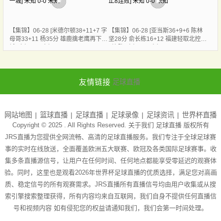
【集锦】06-28 [米德尔顿38+11+7 字
【集锦】06-28 [亚当斯36+9+6 陈林
母哥33+11 杨35分 雄鹿擒老鹰再下一
坚28分 俞长栋16+12 福建轻取北控止
城] 未知 0-0 未知
8连败] 未知 0-0 未知
友情链接
足球直播
网站地图
篮球直播
足球直播
足球录像
足球资讯
世界杯直播
Copyright © 2025 . All Rights Reserved. 关于我们
足球直播
版权所有
JRS直播为您提供全网流畅、高清的足球直播服务。我们专注于全球足球赛
事的实时在线放送，全面覆盖欧洲五大联赛、欧冠及各类国际足球赛事。收
集多条直播源信号，让用户在任何时间、任何地点都能享受零延迟的观赛体
验。同时，这里也是观看2026年世界杯足球直播的优质选择，满足您对高画
质、稳定信号的所有观赛需求。JRS直播所有直播信号均由用户收集或从搜
索引擎搜索整理获得，所有内容均来自互联网，我们自身不提供任何直播信
号和视频内容 如有侵犯您的权益请通知我们，我们会第一时间处理。