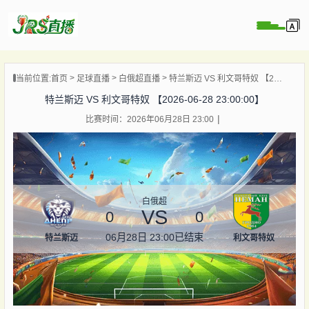
页
当前位置:
首页
足球直播
白俄超直播
特兰斯迈 VS 利文哥特奴 【2026-06-28 23:00:00】
直播
特兰斯迈 VS 利文哥特奴 【2026-06-28 23:00:00】
直播
比赛时间：2026年06月28日 23:00
集锦
录像
资讯
杯直播
白俄超
VS
0
0
06月28日 23:00
已结束
特兰斯迈
利文哥特奴