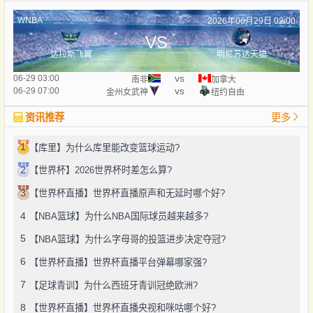
WNBA
2026年06月29日 02:00
VS
达拉斯飞翼
明尼苏达天猫
vs
06-29 03:00
南非
加拿大
vs
06-29 07:00
金州女武神
纽约自由
资讯推荐
更多
1
【库里】为什么库里能改变篮球运动?
2
【世界杯】2026世界杯时差怎么算?
3
【世界杯直播】世界杯直播原声和无延时哪个好?
4
【NBA篮球】为什么NBA国际球员越来越多?
5
【NBA篮球】为什么字母哥的投篮进步决定夺冠?
6
【世界杯直播】世界杯直播平台弹幕哪家强?
7
【足球青训】为什么西班牙青训冠绝欧洲?
8
【世界杯直播】世界杯直播央视和咪咕哪个好?