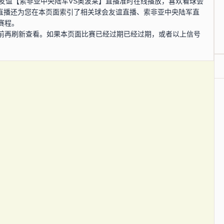
，球会友谊【索非亚中央陆军VS奥波莱】直播准时在线播放，喜欢看球会
S直播还为您在本页面索引了相关球会友谊直播、索非亚中央陆军直
赛程。
前再刷新查看。如果本页面比赛已经过期已经过期，或者以上信号