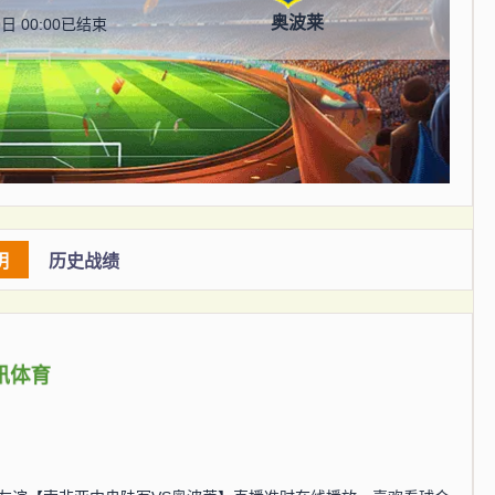
奥波莱
日 00:00
已结束
明
历史战绩
讯体育