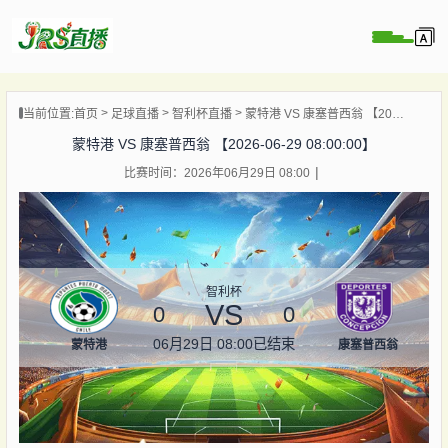
页
当前位置:
首页
足球直播
智利杯直播
蒙特港 VS 康塞普西翁 【2026-06-29 08:00:00】
直播
蒙特港 VS 康塞普西翁 【2026-06-29 08:00:00】
直播
比赛时间：2026年06月29日 08:00
集锦
录像
资讯
杯直播
智利杯
VS
0
0
06月29日 08:00
已结束
蒙特港
康塞普西翁