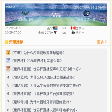
WNBA
2026年06月29日 02:00
VS
达拉斯飞翼
明尼苏达天猫
vs
06-29 03:00
南非
加拿大
vs
06-29 07:00
金州女武神
纽约自由
资讯推荐
更多
1
【库里】为什么库里能改变篮球运动?
2
【世界杯】2026世界杯时差怎么算?
3
【世界杯直播】世界杯直播原声和无延时哪个好?
4
【NBA篮球】为什么NBA国际球员越来越多?
5
【NBA篮球】为什么字母哥的投篮进步决定夺冠?
6
【世界杯直播】世界杯直播平台弹幕哪家强?
7
【足球青训】为什么西班牙青训冠绝欧洲?
8
【世界杯直播】世界杯直播央视和咪咕哪个好?