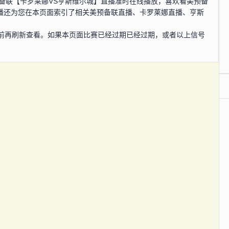
，美预备联【卡罗莱娜VS亨斯维尔城】直播准时在线播放，喜欢看美预备
直播还为您在本页面索引了相关美预备联直播、卡罗莱娜直播、亨斯
。
前再刷新查看。如果本页面比赛已经过期已经过期，或者以上信号