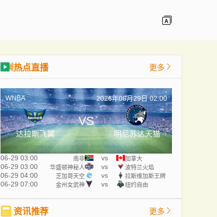
热点直播
更多
WNBA
2026年06月29日 02:00
VS
达拉斯飞翼
明尼苏达天猫
06-29 03:00
vs
南非
加拿大
06-29 03:00
vs
华盛顿神秘人
波特兰火焰
06-29 04:00
vs
芝加哥天空
拉斯维加斯王牌
06-29 07:00
vs
金州女武神
纽约自由
资讯推荐
更多