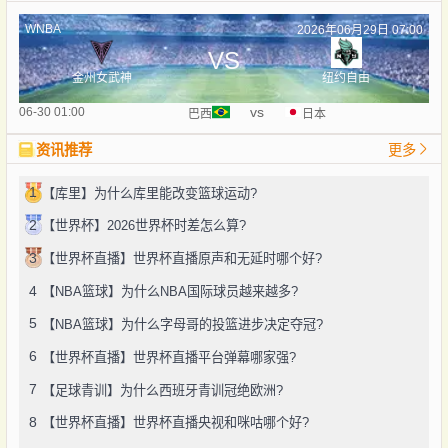
WNBA
2026年06月29日 07:00
VS
金州女武神
纽约自由
vs
06-30 01:00
巴西
日本
资讯推荐
更多
1
【库里】为什么库里能改变篮球运动?
2
【世界杯】2026世界杯时差怎么算?
3
【世界杯直播】世界杯直播原声和无延时哪个好?
4
【NBA篮球】为什么NBA国际球员越来越多?
5
【NBA篮球】为什么字母哥的投篮进步决定夺冠?
6
【世界杯直播】世界杯直播平台弹幕哪家强?
7
【足球青训】为什么西班牙青训冠绝欧洲?
8
【世界杯直播】世界杯直播央视和咪咕哪个好?