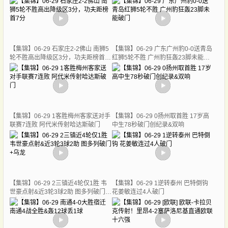
【集锦】06-29 石家庄2-2佛山 南狮5
【集锦】06-29 广东广州豹0-0送青岛
轮不胜高出降级区3分，功夫距榜首7
红狮5轮不胜 广州豹狂轰23脚未能破
分
门
【集锦】06-29 1客胜梅州客家送对手
【集锦】06-29 0扬州取首胜 17岁高
联赛7连败 阿代米传射哈达斯破门
中生78秒破门创纪录&双响
【集锦】06-29 2三镇近4轮仅1胜 韦
【集锦】06-29 1逆转泰州 巴特倒钩
世豪点射&近3轮3球2助 图多列破门
花姜敏连过4人破门
+乌龙