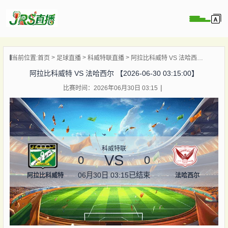
页
当前位置:
首页
足球直播
科威特联直播
阿拉比科威特 VS 法哈西尔 【2026-06-30 03:15:00】
直播
阿拉比科威特 VS 法哈西尔 【2026-06-30 03:15:00】
直播
比赛时间：2026年06月30日 03:15
集锦
录像
资讯
杯直播
科威特联
VS
0
0
06月30日 03:15
已结束
阿拉比科威特
法哈西尔