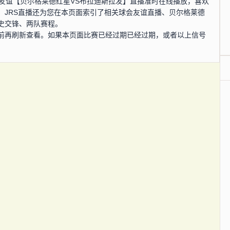
，球会友谊【贝尔格莱德红星VS布拉迪斯拉发】直播准时在线播放，喜欢
。JRS直播还为您在本页面索引了相关球会友谊直播、贝尔格莱德
史交锋、两队赛程。
前再刷新查看。如果本页面比赛已经过期已经过期，或者以上信号