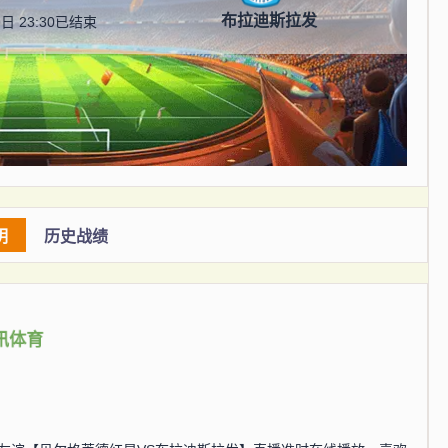
布拉迪斯拉发
日 23:30
已结束
明
历史战绩
讯体育