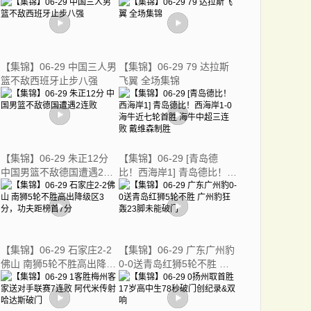
篮 - 加拿大U17男篮 录像-
直播吧
【集锦】06-29 中国三人男
【集锦】06-29 79 达拉斯
篮不敌西班牙止步八强
飞翼 全场集锦
【集锦】06-29 朱正12分
【集锦】06-29 [青岛德
中国男篮不敌德国遭遇2连
比！西海岸1] 青岛德比！西
败
海岸1-0海牛近七轮首胜 海
牛中超三连败 戴维森制胜
【集锦】06-29 石家庄2-2
【集锦】06-29 广东广州豹
佛山 南狮5轮不胜高出降级
0-0送青岛红狮5轮不胜 广
区3分，功夫距榜首7分
州豹狂轰23脚未能破门