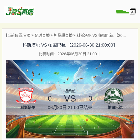
页
当前位置:
首页
足球直播
坦桑超直播
科斯塔尔 VS 帕姆巴钪 【2026-06-30 21:00:00】
直播
科斯塔尔 VS 帕姆巴钪 【2026-06-30 21:00:00】
直播
比赛时间：2026年06月30日 21:00
集锦
录像
资讯
杯直播
坦桑超
VS
0
0
06月30日 21:00
已结束
科斯塔尔
帕姆巴钪