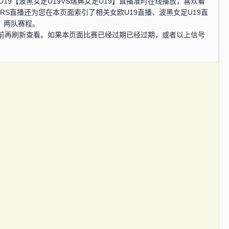
欧U19【波黑女足U19VS瑞典女足U19】直播准时在线播放，喜欢看
RS直播还为您在本页面索引了相关女欧U19直播、波黑女足U19直
、两队赛程。
前再刷新查看。如果本页面比赛已经过期已经过期，或者以上信号