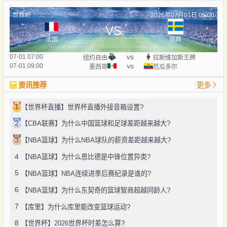
世界杯
2026年07月01日 05:00
VS
法国
瑞典
vs
07-01 07:00
纽约自由
拉斯维加斯王牌
vs
07-01 09:00
墨西哥
厄瓜多尔
资讯推荐
更多
1
【世界杯直播】世界杯直播外接音箱设置?
2
【CBA联赛】为什么中国篮球和足球差距越来越大?
3
【NBA篮球】为什么NBA球队的薪资差距越来越大?
4
【NBA篮球】为什么恩比德是中锋位置异类?
5
【NBA篮球】NBA连续进季后赛纪录是谁的?
6
【NBA篮球】为什么东契奇的篮球智商超越同龄人?
7
【库里】为什么库里能改变篮球运动?
8
【世界杯】2026世界杯时差怎么算?