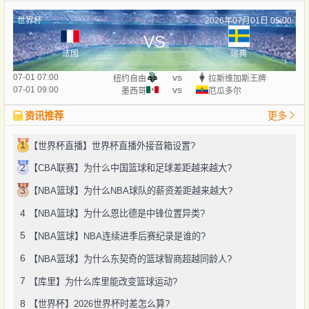
世界杯
2026年07月01日 05:00
VS
法国
瑞典
vs
07-01 07:00
纽约自由
拉斯维加斯王牌
vs
07-01 09:00
墨西哥
厄瓜多尔
资讯推荐
更多
1
【世界杯直播】世界杯直播外接音箱设置?
2
【CBA联赛】为什么中国篮球和足球差距越来越大?
3
【NBA篮球】为什么NBA球队的薪资差距越来越大?
4
【NBA篮球】为什么恩比德是中锋位置异类?
5
【NBA篮球】NBA连续进季后赛纪录是谁的?
6
【NBA篮球】为什么东契奇的篮球智商超越同龄人?
7
【库里】为什么库里能改变篮球运动?
8
【世界杯】2026世界杯时差怎么算?