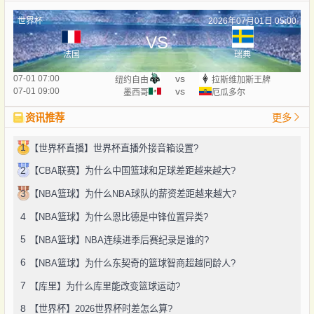
世界杯
2026年07月01日 05:00
VS
法国
瑞典
vs
07-01 07:00
纽约自由
拉斯维加斯王牌
vs
07-01 09:00
墨西哥
厄瓜多尔
资讯推荐
更多
1
【世界杯直播】世界杯直播外接音箱设置?
2
【CBA联赛】为什么中国篮球和足球差距越来越大?
3
【NBA篮球】为什么NBA球队的薪资差距越来越大?
4
【NBA篮球】为什么恩比德是中锋位置异类?
5
【NBA篮球】NBA连续进季后赛纪录是谁的?
6
【NBA篮球】为什么东契奇的篮球智商超越同龄人?
7
【库里】为什么库里能改变篮球运动?
8
【世界杯】2026世界杯时差怎么算?