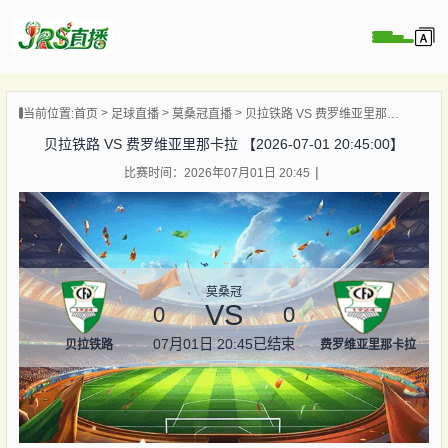
页
当前位置:
首页
足球直播
莫桑冠直播
贝拉铁路 VS 费罗维亚里那卡拉 【2026-07-01 20:45:00】
直播
贝拉铁路 VS 费罗维亚里那卡拉 【2026-07-01 20:45:00】
直播
比赛时间：2026年07月01日 20:45
集锦
录像
资讯
杯直播
莫桑冠
VS
0
0
07月01日 20:45
已结束
贝拉铁路
费罗维亚里那卡拉