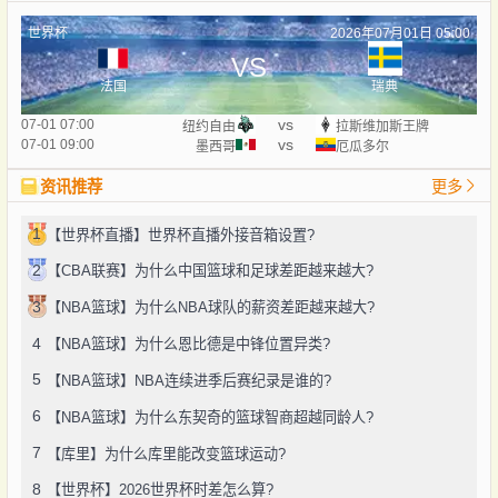
世界杯
2026年07月01日 05:00
VS
法国
瑞典
vs
07-01 07:00
纽约自由
拉斯维加斯王牌
vs
07-01 09:00
墨西哥
厄瓜多尔
资讯推荐
更多
1
【世界杯直播】世界杯直播外接音箱设置?
2
【CBA联赛】为什么中国篮球和足球差距越来越大?
3
【NBA篮球】为什么NBA球队的薪资差距越来越大?
4
【NBA篮球】为什么恩比德是中锋位置异类?
5
【NBA篮球】NBA连续进季后赛纪录是谁的?
6
【NBA篮球】为什么东契奇的篮球智商超越同龄人?
7
【库里】为什么库里能改变篮球运动?
8
【世界杯】2026世界杯时差怎么算?