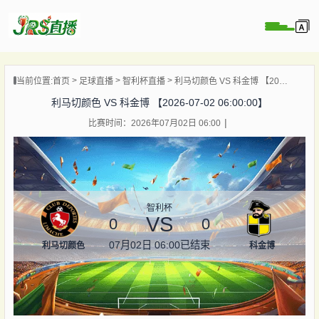
页
当前位置:
首页
足球直播
智利杯直播
利马切颜色 VS 科金博 【2026-07-02 06:00:00】
直播
利马切颜色 VS 科金博 【2026-07-02 06:00:00】
直播
比赛时间：2026年07月02日 06:00
集锦
录像
资讯
杯直播
智利杯
VS
0
0
07月02日 06:00
已结束
利马切颜色
科金博