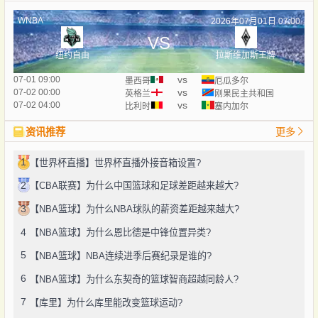
WNBA
2026年07月01日 07:00
VS
纽约自由
拉斯维加斯王牌
vs
07-01 09:00
墨西哥
厄瓜多尔
vs
07-02 00:00
英格兰
刚果民主共和国
vs
07-02 04:00
比利时
塞内加尔
资讯推荐
更多
1
【世界杯直播】世界杯直播外接音箱设置?
2
【CBA联赛】为什么中国篮球和足球差距越来越大?
3
【NBA篮球】为什么NBA球队的薪资差距越来越大?
4
【NBA篮球】为什么恩比德是中锋位置异类?
5
【NBA篮球】NBA连续进季后赛纪录是谁的?
6
【NBA篮球】为什么东契奇的篮球智商超越同龄人?
7
【库里】为什么库里能改变篮球运动?