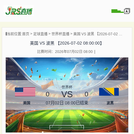
页
当前位置:
首页
足球直播
世界杯直播
美国 VS 波黑 【2026-07-02 08:00:00】
直播
美国 VS 波黑 【2026-07-02 08:00:00】
直播
比赛时间：2026年07月02日 08:00
集锦
录像
资讯
杯直播
世界杯
VS
0
0
07月02日 08:00
已结束
美国
波黑