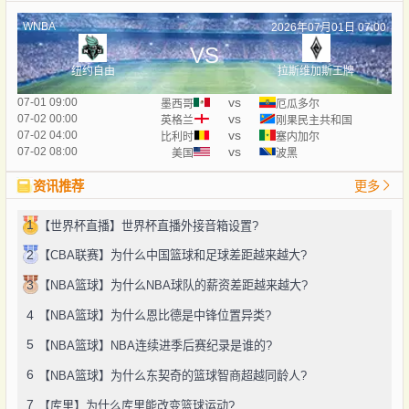
WNBA
2026年07月01日 07:00
VS
纽约自由
拉斯维加斯王牌
vs
07-01 09:00
墨西哥
厄瓜多尔
vs
07-02 00:00
英格兰
刚果民主共和国
vs
07-02 04:00
比利时
塞内加尔
vs
07-02 08:00
美国
波黑
资讯推荐
更多
1
【世界杯直播】世界杯直播外接音箱设置?
2
【CBA联赛】为什么中国篮球和足球差距越来越大?
3
【NBA篮球】为什么NBA球队的薪资差距越来越大?
4
【NBA篮球】为什么恩比德是中锋位置异类?
5
【NBA篮球】NBA连续进季后赛纪录是谁的?
6
【NBA篮球】为什么东契奇的篮球智商超越同龄人?
7
【库里】为什么库里能改变篮球运动?