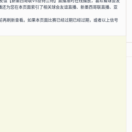
，球会友谊【新墨西哥联VS亚特兰特】直播准时在线播放，喜欢看球会友
直播还为您在本页面索引了相关球会友谊直播、新墨西哥联直播、亚
。
前再刷新查看。如果本页面比赛已经过期已经过期，或者以上信号