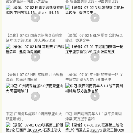
第安纳狂热 - 明尼苏达山猫
赛 新西兰男篮U19 - 中国男篮U19
【录像】07-02 国青男篮热身赛响水
【录像】07-02 NBL常规赛 合肥狂风
站 中国男篮U16 - 澳大利亚U16
峻茂 - 香港金牛
【录像】07-02 NBL常规赛 江西鲸裕
【录像】07-01 中冠附加赛第一轮 辽
清酒 - 盐南汤沟国藏
宁盛京新锐 VS 昆山张浦竞技
中冠-广州海珠醒派2-0济南泉盛山大
中冠-陕西渭南青年人1-1战平贵州栩
邓童曦破门
烽棠 双方握手言和