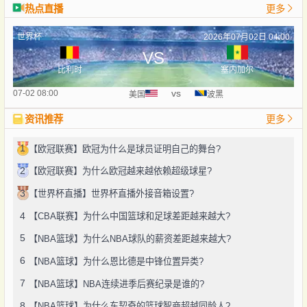
热点直播
更多
世界杯
2026年07月02日 04:00
VS
比利时
塞内加尔
vs
07-02 08:00
美国
波黑
资讯推荐
更多
1
【欧冠联赛】欧冠为什么是球员证明自己的舞台?
2
【欧冠联赛】为什么欧冠越来越依赖超级球星?
3
【世界杯直播】世界杯直播外接音箱设置?
4
【CBA联赛】为什么中国篮球和足球差距越来越大?
5
【NBA篮球】为什么NBA球队的薪资差距越来越大?
6
【NBA篮球】为什么恩比德是中锋位置异类?
7
【NBA篮球】NBA连续进季后赛纪录是谁的?
8
【NBA篮球】为什么东契奇的篮球智商超越同龄人?