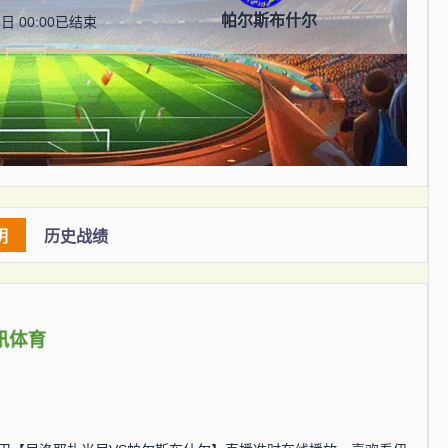
帕尔斯布什尔
日 00:00
已结束
明
历史战绩
讯体育