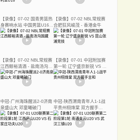
【录像】07-02 国青男篮热
【录像】07-02 NBL常规赛
身赛响水站 中国男篮U16 -
合肥狂风峻茂 - 香港金牛
澳大利亚U16
【录像】07-02 NBL常规赛
【录像】07-01 中冠附加赛
江西鲸裕清酒 - 盐南汤沟国
第一轮 辽宁盛京新锐 VS 昆
藏
山张浦竞技
中冠-广州海珠醒派2-0济南
中冠-陕西渭南青年人1-1战
泉盛山大 邓童曦破门
平贵州栩烽棠 双方握手言
和