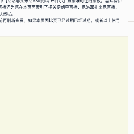
，伊朗甲【尼洛耶扎米尼VS帕尔斯布什尔】直播准时在线播放，喜欢看伊
S直播还为您在本页面索引了相关伊朗甲直播、尼洛耶扎米尼直播、
队赛程。
前再刷新查看。如果本页面比赛已经过期已经过期，或者以上信号