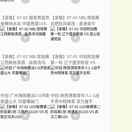
【录像】07-02 国青男篮热
【录像】07-02 NBL常规赛
身赛响水站 中国男篮U16 -
合肥狂风峻茂 - 香港金牛
澳大利亚U16
【录像】07-02 NBL常规赛
【录像】07-01 中冠附加赛
江西鲸裕清酒 - 盐南汤沟国
第一轮 辽宁盛京新锐 VS 昆
藏
山张浦竞技
中冠-广州海珠醒派2-0济南
中冠-陕西渭南青年人1-1战
泉盛山大 邓童曦破门
平贵州栩烽棠 双方握手言
和