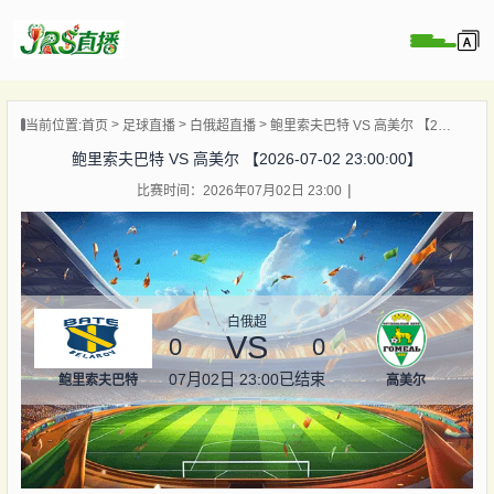
页
当前位置:
首页
足球直播
白俄超直播
鲍里索夫巴特 VS 高美尔 【2026-07-02 23:00:00】
直播
鲍里索夫巴特 VS 高美尔 【2026-07-02 23:00:00】
直播
比赛时间：2026年07月02日 23:00
集锦
录像
资讯
杯直播
白俄超
VS
0
0
07月02日 23:00
已结束
鲍里索夫巴特
高美尔