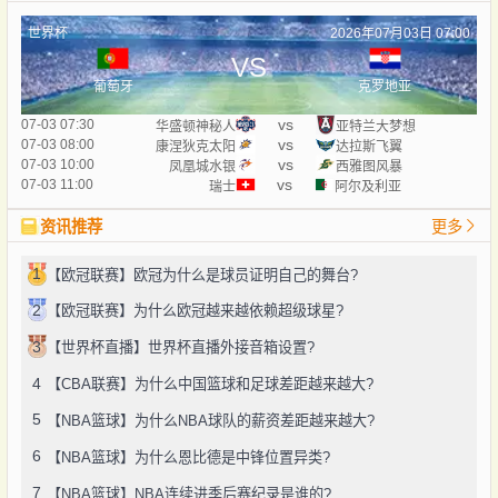
世界杯
2026年07月03日 07:00
VS
葡萄牙
克罗地亚
vs
07-03 07:30
华盛顿神秘人
亚特兰大梦想
vs
07-03 08:00
康涅狄克太阳
达拉斯飞翼
vs
07-03 10:00
凤凰城水银
西雅图风暴
vs
07-03 11:00
瑞士
阿尔及利亚
资讯推荐
更多
1
【欧冠联赛】欧冠为什么是球员证明自己的舞台?
2
【欧冠联赛】为什么欧冠越来越依赖超级球星?
3
【世界杯直播】世界杯直播外接音箱设置?
4
【CBA联赛】为什么中国篮球和足球差距越来越大?
5
【NBA篮球】为什么NBA球队的薪资差距越来越大?
6
【NBA篮球】为什么恩比德是中锋位置异类?
7
【NBA篮球】NBA连续进季后赛纪录是谁的?