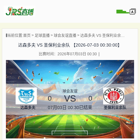
页
当前位置:
首页
足球直播
球会友谊直播
达森多夫 VS 圣保利业余队 【2026-07-03 00:30:00】
直播
达森多夫 VS 圣保利业余队 【2026-07-03 00:30:00】
直播
比赛时间：2026年07月03日 00:30
集锦
录像
资讯
杯直播
球会友谊
VS
0
0
07月03日 00:30
已结束
达森多夫
圣保利业余队