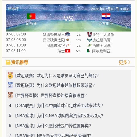
世界杯
2026年07月03日 07:00
VS
葡萄牙
克罗地亚
vs
07-03 07:30
华盛顿神秘人
亚特兰大梦想
vs
07-03 08:00
康涅狄克太阳
达拉斯飞翼
vs
07-03 10:00
凤凰城水银
西雅图风暴
vs
07-03 11:00
瑞士
阿尔及利亚
资讯推荐
更多
1
【欧冠联赛】欧冠为什么是球员证明自己的舞台?
2
【欧冠联赛】为什么欧冠越来越依赖超级球星?
3
【世界杯直播】世界杯直播外接音箱设置?
4
【CBA联赛】为什么中国篮球和足球差距越来越大?
5
【NBA篮球】为什么NBA球队的薪资差距越来越大?
6
【NBA篮球】为什么恩比德是中锋位置异类?
7
【NBA篮球】NBA连续进季后赛纪录是谁的?