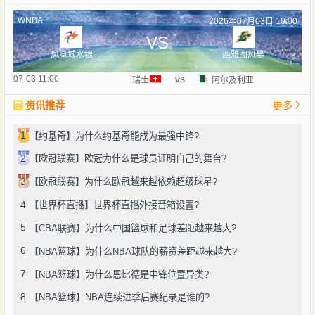
WNBA
2026年07月03日 10:00
VS
凤凰城水银
西雅图风暴
vs
07-03 11:00
瑞士
阿尔及利亚
资讯推荐
更多
1
【约基奇】为什么约基奇能成为最强中锋?
2
【欧冠联赛】欧冠为什么是球员证明自己的舞台?
3
【欧冠联赛】为什么欧冠越来越依赖超级球星?
4
【世界杯直播】世界杯直播外接音箱设置?
5
【CBA联赛】为什么中国篮球和足球差距越来越大?
6
【NBA篮球】为什么NBA球队的薪资差距越来越大?
7
【NBA篮球】为什么恩比德是中锋位置异类?
8
【NBA篮球】NBA连续进季后赛纪录是谁的?