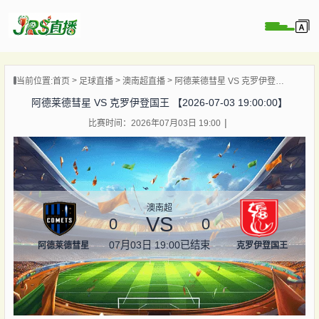
页
当前位置:
首页
足球直播
澳南超直播
阿德莱德彗星 VS 克罗伊登国王 【2026-07-03 19:00:00】
直播
阿德莱德彗星 VS 克罗伊登国王 【2026-07-03 19:00:00】
直播
比赛时间：2026年07月03日 19:00
集锦
录像
资讯
杯直播
澳南超
VS
0
0
07月03日 19:00
已结束
阿德莱德彗星
克罗伊登国王