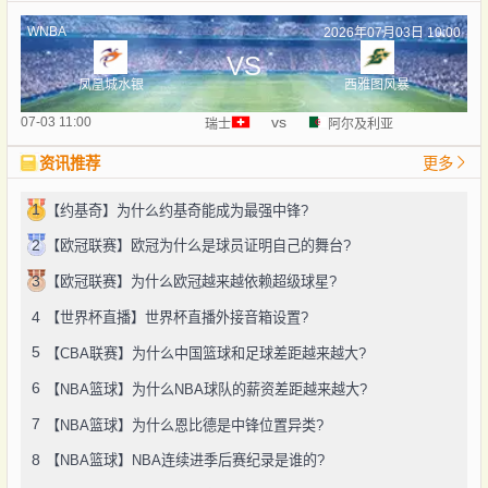
WNBA
2026年07月03日 10:00
VS
凤凰城水银
西雅图风暴
vs
07-03 11:00
瑞士
阿尔及利亚
资讯推荐
更多
1
【约基奇】为什么约基奇能成为最强中锋?
2
【欧冠联赛】欧冠为什么是球员证明自己的舞台?
3
【欧冠联赛】为什么欧冠越来越依赖超级球星?
4
【世界杯直播】世界杯直播外接音箱设置?
5
【CBA联赛】为什么中国篮球和足球差距越来越大?
6
【NBA篮球】为什么NBA球队的薪资差距越来越大?
7
【NBA篮球】为什么恩比德是中锋位置异类?
8
【NBA篮球】NBA连续进季后赛纪录是谁的?