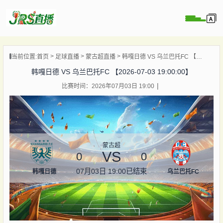
页
当前位置:
首页
足球直播
蒙古超直播
韩嘎日德 VS 乌兰巴托FC 【2026-07-03 19:00:00】
直播
韩嘎日德 VS 乌兰巴托FC 【2026-07-03 19:00:00】
直播
比赛时间：2026年07月03日 19:00
集锦
录像
资讯
杯直播
蒙古超
VS
0
0
07月03日 19:00
已结束
韩嘎日德
乌兰巴托FC