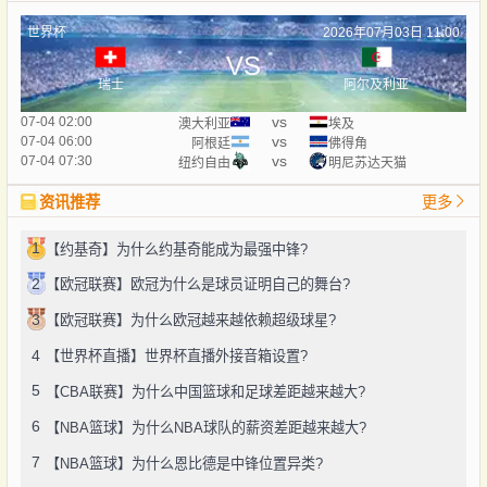
世界杯
2026年07月03日 11:00
VS
瑞士
阿尔及利亚
vs
07-04 02:00
澳大利亚
埃及
vs
07-04 06:00
阿根廷
佛得角
vs
07-04 07:30
纽约自由
明尼苏达天猫
资讯推荐
更多
1
【约基奇】为什么约基奇能成为最强中锋?
2
【欧冠联赛】欧冠为什么是球员证明自己的舞台?
3
【欧冠联赛】为什么欧冠越来越依赖超级球星?
4
【世界杯直播】世界杯直播外接音箱设置?
5
【CBA联赛】为什么中国篮球和足球差距越来越大?
6
【NBA篮球】为什么NBA球队的薪资差距越来越大?
7
【NBA篮球】为什么恩比德是中锋位置异类?