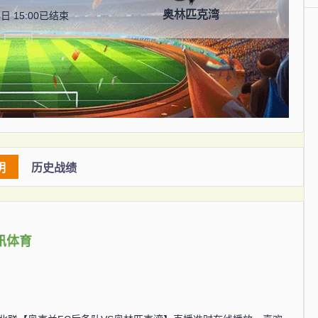
奥林匹克湾
日 15:00
已结束
明
历史战绩
讯体育