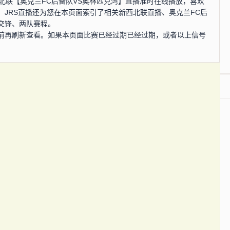
，新西北联【奥克兰FC后备队VS奥林匹克湾】直播准时在线播放，喜欢
JRS直播还为您在本页面索引了相关新西北联直播、奥克兰FC后
交锋、两队赛程。
前再刷新查看。如果本页面比赛已经过期已经过期，或者以上信号