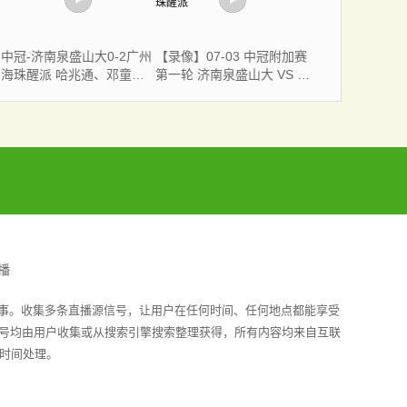
中冠-济南泉盛山大0-2广州
【录像】07-03 中冠附加赛
海珠醒派 哈兆通、邓童曦
第一轮 济南泉盛山大 VS 广
破门
州海珠醒派
播
赛事。收集多条直播源信号，让用户在任何时间、任何地点都能享受
信号均由用户收集或从搜索引擎搜索整理获得，所有内容均来自互联
时间处理。