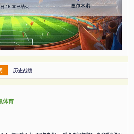
墨尔本港
日 15:00
已结束
明
历史战绩
讯体育