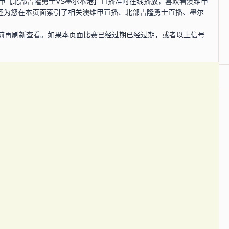
，澳维甲【北部吉隆勇士VS墨尔本港】直播准时在线播放，喜欢看澳维甲
播还为您在本页面索引了相关澳维甲直播、北部吉隆勇士直播、墨尔
前再刷新查看。如果本页面比赛已经过期已经过期，或者以上信号