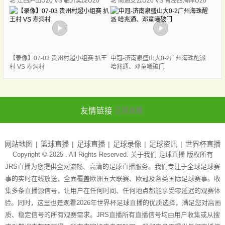
轮 江西庐山U20 VS 临沂奕虎U20
轮 南通支云U20 VS 青岛西海岸U20
【录像】07-03 贵州村超小组赛 扒王
中冠-济南泉盛山大0-2广州海珠醒派
村 VS 寿洞村
哈兆通、邓童曦破门
友情链接
足球直播
网站地图
篮球直播
足球直播
足球录像
足球资讯
世界杯直播
Copyright © 2025 . All Rights Reserved. 关于我们
足球直播
版权所有
JRS直播为您提供全网流畅、高清的足球直播服务。我们专注于全球足球赛
事的实时在线放送，全面覆盖欧洲五大联赛、欧冠及各类国际足球赛事。收
集多条直播源信号，让用户在任何时间、任何地点都能享受零延迟的观赛体
验。同时，这里也是观看2026年世界杯足球直播的优质选择，满足您对高画
质、稳定信号的所有观赛需求。JRS直播所有直播信号均由用户收集或从搜