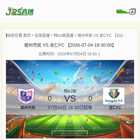
页
当前位置:
首页
足球直播
韩K2联直播
坡州市民 VS 龙仁FC 【2026-07-04 18:30:00】
直播
坡州市民 VS 龙仁FC 【2026-07-04 18:30:00】
直播
比赛时间：2026年07月04日 18:30
集锦
录像
资讯
杯直播
韩K2联
VS
0
0
07月04日 18:30
已结束
坡州市民
龙仁FC