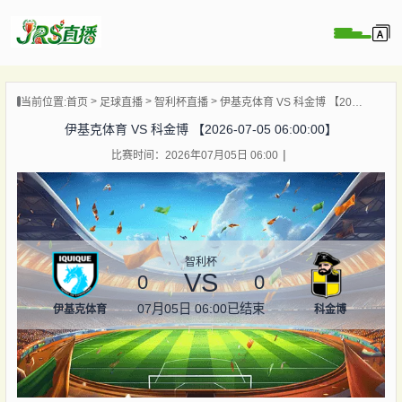
页
当前位置:
首页
足球直播
智利杯直播
伊基克体育 VS 科金博 【2026-07-05 06:00:00】
直播
伊基克体育 VS 科金博 【2026-07-05 06:00:00】
直播
比赛时间：2026年07月05日 06:00
集锦
录像
资讯
杯直播
智利杯
VS
0
0
07月05日 06:00
已结束
伊基克体育
科金博