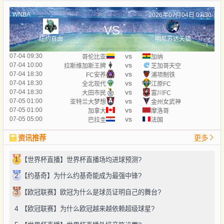
WNBA
2026年07月04日 07:30
VS
纽约自由
明尼苏达天猫
vs
07-04 09:30
哥伦比亚
加纳
vs
07-04 10:00
拉斯维加斯王牌
芝加哥天空
vs
07-04 18:30
FC安养
浦项制铁
vs
07-04 18:30
全北现代
江原FC
vs
07-04 18:30
大田市民
富川FC
vs
07-05 01:00
亚特兰大梦想
金州女武神
vs
07-05 01:00
加拿大
摩洛哥
vs
07-05 05:00
巴拉圭
法国
资讯推荐
更多
1
【世界杯直播】世界杯直播场均进球预测?
2
【约基奇】为什么约基奇能成为最强中锋?
3
【欧冠联赛】欧冠为什么是球员证明自己的舞台?
4
【欧冠联赛】为什么欧冠越来越依赖超级球星?