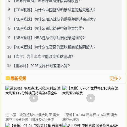
5
【世界杯直播】世界杯直播外接音箱设置?
6
【CBA联赛】为什么中国篮球和足球差距越来越大?
7
【NBA篮球】为什么NBA球队的薪资差距越来越大?
8
【NBA篮球】为什么恩比德是中锋位置异类?
9
【NBA篮球】NBA连续进季后赛纪录是谁的?
10
【NBA篮球】为什么东契奇的篮球智商超越同龄人?
11
【库里】为什么库里能改变篮球运动?
12
【世界杯】2026世界杯时差怎么算?
最新视频
更多
进16强！埃及点球5-3澳大利亚 澳大
【录像】07-04 世界杯1/16决赛 澳大
利亚119分钟换门将埃及4罚全中
利亚vs埃及