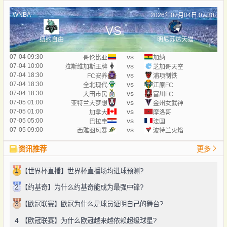
WNBA
2026年07月04日 07:30
VS
纽约自由
明尼苏达天猫
vs
07-04 09:30
哥伦比亚
加纳
vs
07-04 10:00
拉斯维加斯王牌
芝加哥天空
vs
07-04 18:30
FC安养
浦项制铁
vs
07-04 18:30
全北现代
江原FC
vs
07-04 18:30
大田市民
富川FC
vs
07-05 01:00
亚特兰大梦想
金州女武神
vs
07-05 01:00
加拿大
摩洛哥
vs
07-05 05:00
巴拉圭
法国
vs
07-05 09:00
西雅图风暴
波特兰火焰
资讯推荐
更多
1
【世界杯直播】世界杯直播场均进球预测?
2
【约基奇】为什么约基奇能成为最强中锋?
3
【欧冠联赛】欧冠为什么是球员证明自己的舞台?
4
【欧冠联赛】为什么欧冠越来越依赖超级球星?