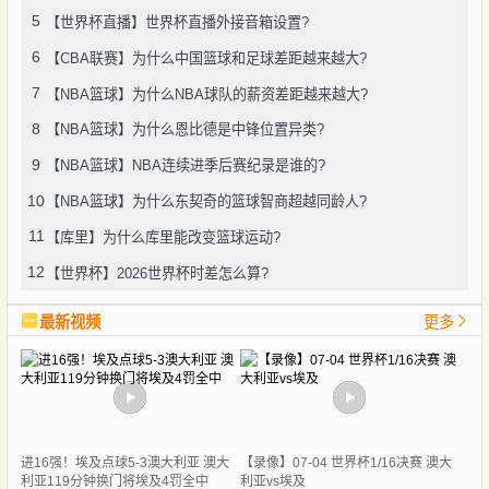
5
【世界杯直播】世界杯直播外接音箱设置?
6
【CBA联赛】为什么中国篮球和足球差距越来越大?
7
【NBA篮球】为什么NBA球队的薪资差距越来越大?
8
【NBA篮球】为什么恩比德是中锋位置异类?
9
【NBA篮球】NBA连续进季后赛纪录是谁的?
10
【NBA篮球】为什么东契奇的篮球智商超越同龄人?
11
【库里】为什么库里能改变篮球运动?
12
【世界杯】2026世界杯时差怎么算?
最新视频
更多
进16强！埃及点球5-3澳大利亚 澳大
【录像】07-04 世界杯1/16决赛 澳大
利亚119分钟换门将埃及4罚全中
利亚vs埃及