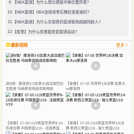
9
【NBA篮球】为什么恩比德是中锋位置异类?
10
【NBA篮球】NBA连续进季后赛纪录是谁的?
11
【NBA篮球】为什么东契奇的篮球智商超越同龄人?
12
【库里】为什么库里能改变篮球运动?
最新视频
更多
进8强！摩洛哥3-0加拿大战法国巴拉
【录像】07-05 世界杯1/8决赛 加拿大
圭胜者 乌纳希双响迪亚斯两助
vs摩洛哥
【录像】07-05 U19男篮世界杯9-16
【录像】07-05 U19男篮世界杯1/4决
名排位赛 中国男篮U19 - 法国男篮
赛 新西兰男篮U19 - 瑞士男篮U19
U19