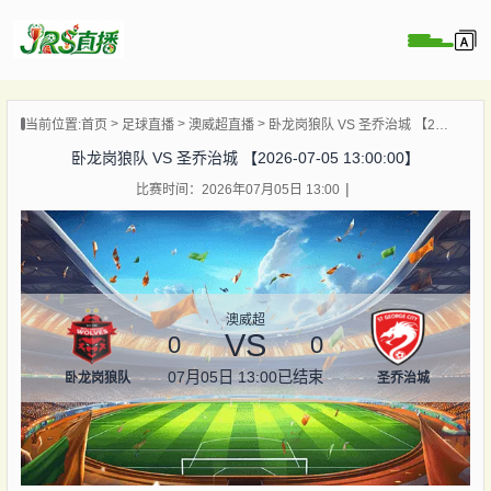
页
当前位置:
首页
足球直播
澳威超直播
卧龙岗狼队 VS 圣乔治城 【2026-07-05 13:00:00】
直播
卧龙岗狼队 VS 圣乔治城 【2026-07-05 13:00:00】
直播
比赛时间：2026年07月05日 13:00
集锦
录像
资讯
杯直播
澳威超
VS
0
0
07月05日 13:00
已结束
卧龙岗狼队
圣乔治城