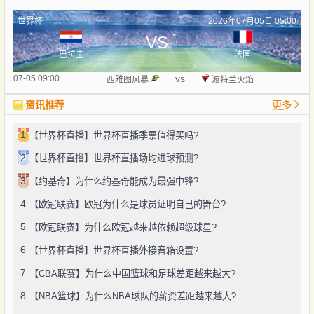
世界杯
2026年07月05日 05:00
VS
巴拉圭
法国
vs
07-05 09:00
西雅图风暴
波特兰火焰
资讯推荐
更多
1
【世界杯直播】世界杯直播季票值得买吗?
2
【世界杯直播】世界杯直播场均进球预测?
3
【约基奇】为什么约基奇能成为最强中锋?
4
【欧冠联赛】欧冠为什么是球员证明自己的舞台?
5
【欧冠联赛】为什么欧冠越来越依赖超级球星?
6
【世界杯直播】世界杯直播外接音箱设置?
7
【CBA联赛】为什么中国篮球和足球差距越来越大?
8
【NBA篮球】为什么NBA球队的薪资差距越来越大?