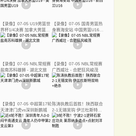
【录像】07-05 U19男篮世
【录像】07-05 国青男篮热
界杯1/4决赛 加拿大男篮
身赛海安站 中国男篮U16 -
U19 - 美国男篮U19
新西兰U16
【录像】07-05 NBL常规赛
【录像】07-05 NBL常规赛
盐南苏科雄狮 - 湖北文旅
广西威壮 - 合肥狂风峻茂
【录像】07-05 中超第17轮
陈涛执教后首胜！陕西联合
天津津门虎vs深圳新鹏城
2-1无锡吴钩 伊兰杜斯特双
响+绝杀