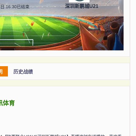
深圳新鹏城U21
日 16:30
已结束
明
历史战绩
讯体育