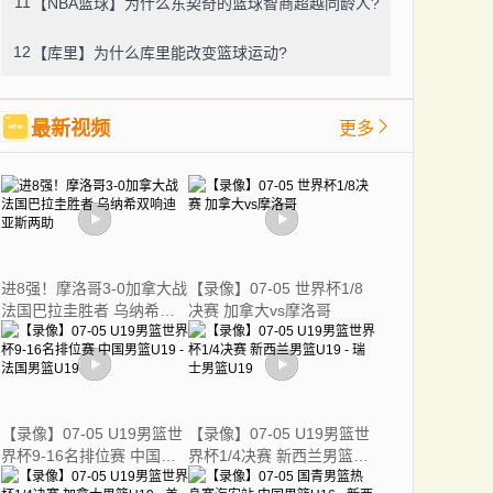
11
【NBA篮球】为什么东契奇的篮球智商超越同龄人?
12
【库里】为什么库里能改变篮球运动?
最新视频
更多
进8强！摩洛哥3-0加拿大战
【录像】07-05 世界杯1/8
法国巴拉圭胜者 乌纳希双
决赛 加拿大vs摩洛哥
响迪亚斯两助
【录像】07-05 U19男篮世
【录像】07-05 U19男篮世
界杯9-16名排位赛 中国男
界杯1/4决赛 新西兰男篮
篮U19 - 法国男篮U19
U19 - 瑞士男篮U19