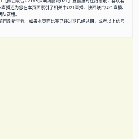
U21【陕西联合U21VS深圳新鹏城U21】直播准时在线播放，喜欢看
S直播还为您在本页面索引了相关中U21直播、陕西联合U21直播、
两队赛程。
前再刷新查看。如果本页面比赛已经过期已经过期，或者以上信号