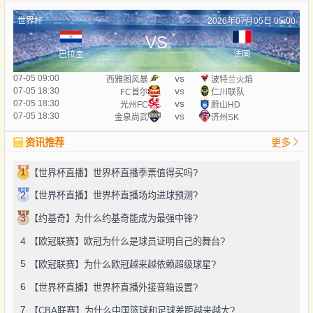
世界杯
2026年07月05日 05:00
VS
巴拉圭
法国
vs
07-05 09:00
西雅图风暴
波特兰火焰
vs
07-05 18:30
FC首尔
仁川联队
vs
07-05 18:30
光州FC
蔚山HD
vs
07-05 18:30
金泉尚武
济州SK
资讯推荐
更多
1
【世界杯直播】世界杯直播季票值得买吗?
2
【世界杯直播】世界杯直播场均进球预测?
3
【约基奇】为什么约基奇能成为最强中锋?
4
【欧冠联赛】欧冠为什么是球员证明自己的舞台?
5
【欧冠联赛】为什么欧冠越来越依赖超级球星?
6
【世界杯直播】世界杯直播外接音箱设置?
7
【CBA联赛】为什么中国篮球和足球差距越来越大?