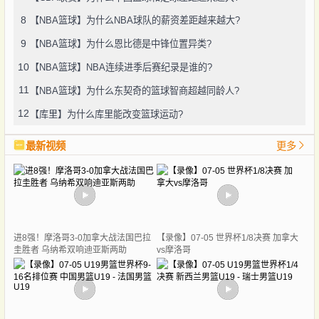
8
【NBA篮球】为什么NBA球队的薪资差距越来越大?
9
【NBA篮球】为什么恩比德是中锋位置异类?
10
【NBA篮球】NBA连续进季后赛纪录是谁的?
11
【NBA篮球】为什么东契奇的篮球智商超越同龄人?
12
【库里】为什么库里能改变篮球运动?
最新视频
更多
进8强！摩洛哥3-0加拿大战法国巴拉
【录像】07-05 世界杯1/8决赛 加拿大
圭胜者 乌纳希双响迪亚斯两助
vs摩洛哥