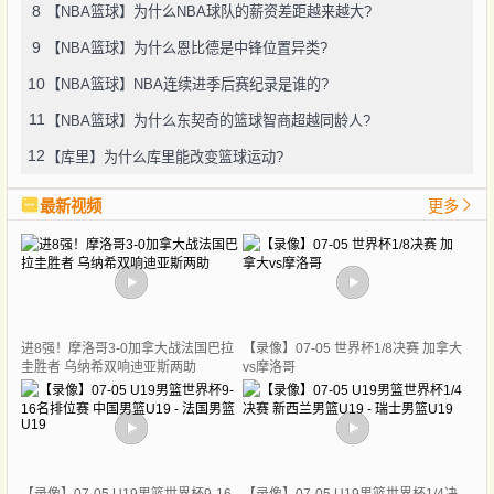
8
【NBA篮球】为什么NBA球队的薪资差距越来越大?
9
【NBA篮球】为什么恩比德是中锋位置异类?
10
【NBA篮球】NBA连续进季后赛纪录是谁的?
11
【NBA篮球】为什么东契奇的篮球智商超越同龄人?
12
【库里】为什么库里能改变篮球运动?
最新视频
更多
进8强！摩洛哥3-0加拿大战法国巴拉
【录像】07-05 世界杯1/8决赛 加拿大
圭胜者 乌纳希双响迪亚斯两助
vs摩洛哥