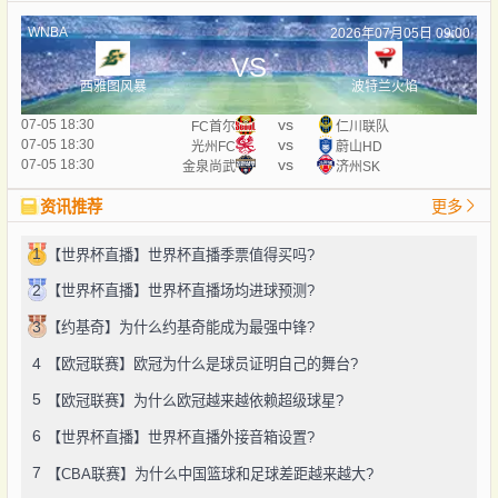
WNBA
2026年07月05日 09:00
VS
西雅图风暴
波特兰火焰
vs
07-05 18:30
FC首尔
仁川联队
vs
07-05 18:30
光州FC
蔚山HD
vs
07-05 18:30
金泉尚武
济州SK
资讯推荐
更多
1
【世界杯直播】世界杯直播季票值得买吗?
2
【世界杯直播】世界杯直播场均进球预测?
3
【约基奇】为什么约基奇能成为最强中锋?
4
【欧冠联赛】欧冠为什么是球员证明自己的舞台?
5
【欧冠联赛】为什么欧冠越来越依赖超级球星?
6
【世界杯直播】世界杯直播外接音箱设置?
7
【CBA联赛】为什么中国篮球和足球差距越来越大?