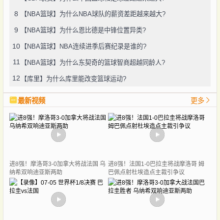
8
【NBA篮球】为什么NBA球队的薪资差距越来越大?
9
【NBA篮球】为什么恩比德是中锋位置异类?
10
【NBA篮球】NBA连续进季后赛纪录是谁的?
11
【NBA篮球】为什么东契奇的篮球智商超越同龄人?
12
【库里】为什么库里能改变篮球运动?
最新视频
更多
进8强！摩洛哥3-0加拿大将战法国 乌
进8强！法国1-0巴拉圭将战摩洛哥 姆
纳希双响迪亚斯两助
巴佩点射杜埃造点主裁引争议