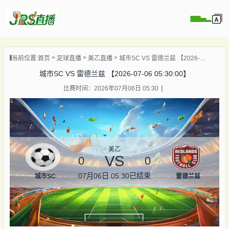
页
当前位置:
首页
足球直播
美乙直播
城市SC VS 雷德兰兹 【2026-07-06 05:30:00】
直播
城市SC VS 雷德兰兹 【2026-07-06 05:30:00】
直播
比赛时间：2026年07月06日 05:30
集锦
录像
资讯
杯直播
美乙
VS
0
0
07月06日 05:30
已结束
城市SC
雷德兰兹