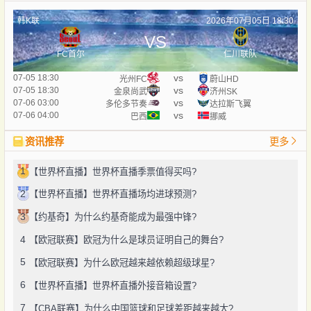
韩K联
2026年07月05日 18:30
VS
FC首尔
仁川联队
vs
07-05 18:30
光州FC
蔚山HD
vs
07-05 18:30
金泉尚武
济州SK
vs
07-06 03:00
多伦多节奏
达拉斯飞翼
vs
07-06 04:00
巴西
挪威
资讯推荐
更多
1
【世界杯直播】世界杯直播季票值得买吗?
2
【世界杯直播】世界杯直播场均进球预测?
3
【约基奇】为什么约基奇能成为最强中锋?
4
【欧冠联赛】欧冠为什么是球员证明自己的舞台?
5
【欧冠联赛】为什么欧冠越来越依赖超级球星?
6
【世界杯直播】世界杯直播外接音箱设置?
7
【CBA联赛】为什么中国篮球和足球差距越来越大?