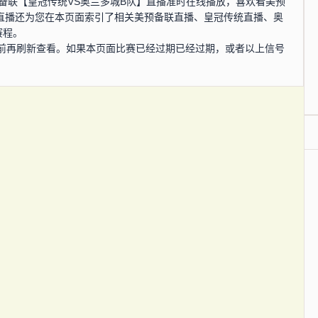
，美预备联【皇冠传统VS奥兰多城B队】直播准时在线播放，喜欢看美预
S直播还为您在本页面索引了相关美预备联直播、皇冠传统直播、奥
赛程。
前再刷新查看。如果本页面比赛已经过期已经过期，或者以上信号