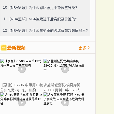
10
【NBA篮球】为什么恩比德是中锋位置异类?
11
【NBA篮球】NBA连续进季后赛纪录是谁的?
12
【NBA篮球】为什么东契奇的篮球智商超越同龄人?
最新视频
更多
【录像】07-06 中甲第13轮
🏀盐湖城夏联-埃奇库姆
苏州东吴vs广东广州豹
28+10 贝利13中3 76人憾
负爵士