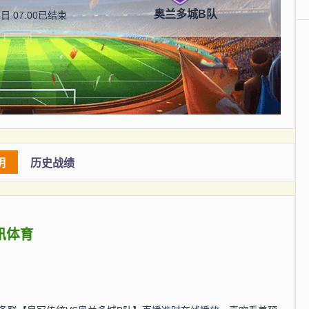
奥兰多城B队
日 07:00
已结束
明
历史战绩
讯体育