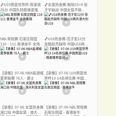
🏀U19男篮世界杯-陈家政
🏀女篮热身赛-韩旭15+9 张
25分 中国队险胜喀麦隆获
子宇缺战 中国女篮不敌澳
得第13名
大利亚女篮
NBL常规赛 石家庄翔蓝
🏀U16热身赛-范子宏12分
116 - 111 香港金牛 全场集
张懿赵杰缺阵 中国U16再负
锦
澳大利亚U16
【录像】07-06 NBA盐湖城
【录像】07-06 U19男篮世
夏季联赛 76人 - 爵士
界杯13-14名排位赛 中国男
篮U19 - 喀麦隆男篮U19
【录像】07-06 女篮热身赛
【录像】07-06 NBL常规赛
海口站 中国女篮 - 澳大利
石家庄翔蓝 - 香港金牛