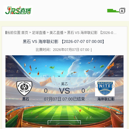
页
当前位置:
首页
足球直播
美乙直播
黑石 VS 海岸联幻影 【2026-07-07 07:00:00】
直播
黑石 VS 海岸联幻影 【2026-07-07 07:00:00】
直播
比赛时间：2026年07月07日 07:00
集锦
录像
资讯
杯直播
美乙
VS
0
0
07月07日 07:00
已结束
黑石
海岸联幻影