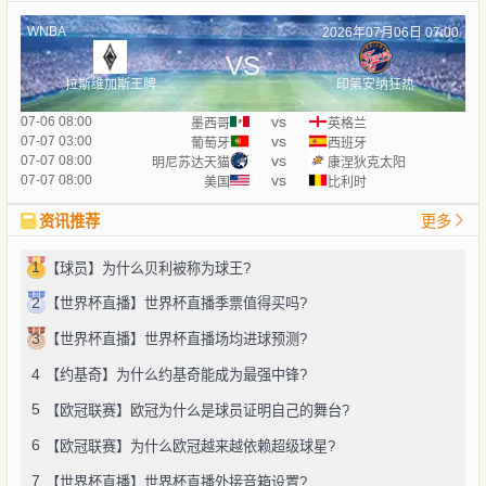
WNBA
2026年07月06日 07:00
VS
拉斯维加斯王牌
印第安纳狂热
vs
07-06 08:00
墨西哥
英格兰
vs
07-07 03:00
葡萄牙
西班牙
vs
07-07 08:00
明尼苏达天猫
康涅狄克太阳
vs
07-07 08:00
美国
比利时
资讯推荐
更多
1
【球员】为什么贝利被称为球王?
2
【世界杯直播】世界杯直播季票值得买吗?
3
【世界杯直播】世界杯直播场均进球预测?
4
【约基奇】为什么约基奇能成为最强中锋?
5
【欧冠联赛】欧冠为什么是球员证明自己的舞台?
6
【欧冠联赛】为什么欧冠越来越依赖超级球星?
7
【世界杯直播】世界杯直播外接音箱设置?